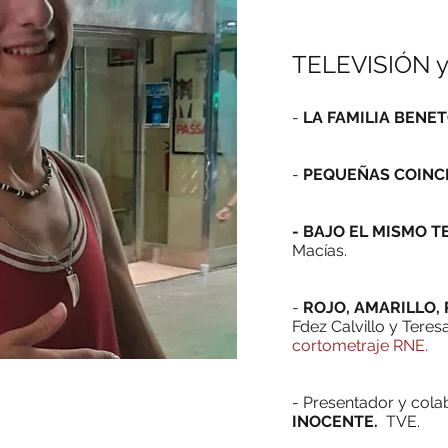
TELEVISIÓN y
-
LA FAMILIA BENE
-
PEQUEÑAS COINCI
- BAJO EL MISMO T
Macías.
-
ROJO, AMARILLO,
Fdez Calvillo y Teres
cortometraje RNE.
- Presentador y col
INOCENTE.
TVE.