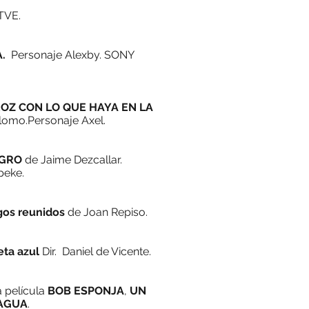
TVE.
A.
Personaje Alexby. SONY
OZ CON LO QUE HAYA EN LA
lomo.Personaje Axel.
 OGRO
de Jaime Dezcallar.
peke.
gos reunidos
de Joan Repiso.
eta azul
Dir. Daniel de Vicente.
a película
BOB ESPONJA
,
UN
 AGUA
.