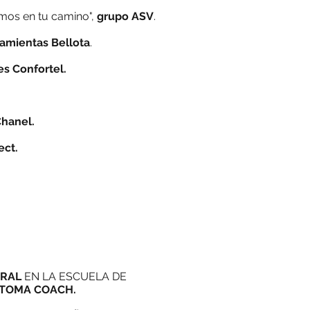
mos en tu camino",
grupo ASV
.
amientas Bellota
.
s Confortel.
hanel.
ect.
ORAL
EN LA ESCUELA DE
TOMA COACH.