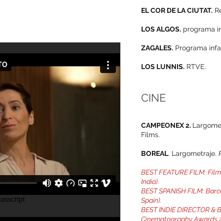
EL COR DE LA CIUTAT.
Re
LOS ALGOS.
programa in
ZAGALES.
Programa infan
LOS LUNNIS.
RTVE.
CINE
CAMPEONEX 2.
Largomet
Films.
BOREAL
. Largometraje.
BEST FEATURE FILM: Film 
India).
BEST SPANISH FILM: Barce
Spain).
BEST INDIE DIRECTOR & 
Cinematography Awards 2