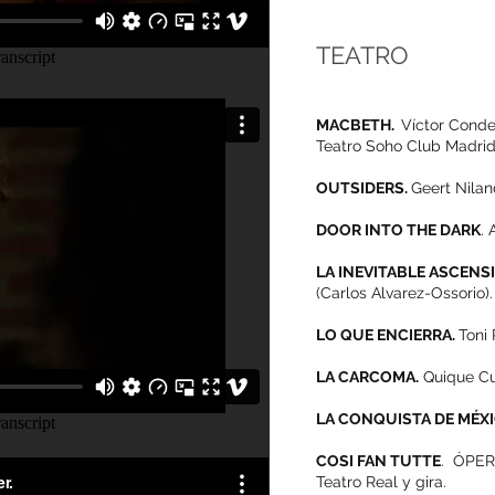
TEATRO
MACBETH.
Víctor Conde
Teatro Soho Club Madrid
OUTSIDERS.
Geert Nilan
DOOR INTO THE DARK
.
LA INEVITABLE ASCENS
(Carlos Alvarez-Ossorio).
LO QUE ENCIERRA.
Toni 
LA CARCOMA.
Quique Cu
LA CONQUISTA DE MÉX
COSI FAN TUTTE
. ÓPER
Teatro Real y gira.