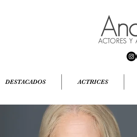
DESTACADOS
ACTRICES