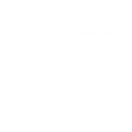
(+34) 608 77 08 44​​
analopezactores@gmail.com
w w w . a n a l o p e z a c t o r e s . c o m