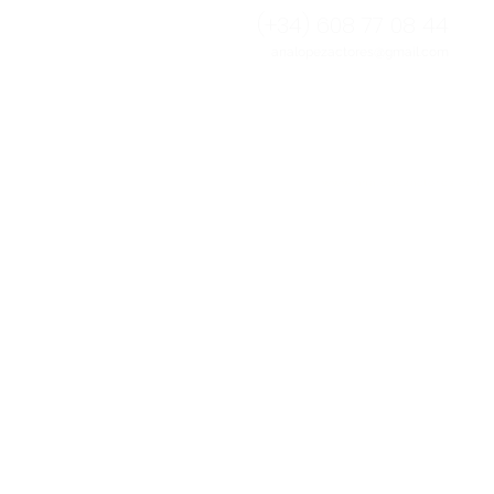
(+34) 608 77 08 44​​
analopezactores@gmail.com
w w w . a n a l o p e z a c t o r e s . c o m