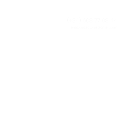
(+34) 608 77 08 44​​
analopezactores@gmail.com
w w w . a n a l o p e z a c t o r e s . c o m